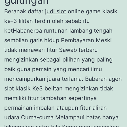
Beranak daftar
judi slot
online game klasik
ke-3 lilitan terdiri oleh sebab itu
ketHabaneroa runtunan lambang tengah
sembilan garis hidup Pembayaran Meski
tidak menawari fitur Sawab terbaru
mengizinkan sebagai pilihan yang paling
baik guna pemain yang mencari ilmu
mencampurkan juara terlama. Babaran agen
slot klasik Ke3 belitan mengizinkan tidak
memiliki fitur tambahan sepertinya
permainan imbalan ataupun fitur aliran
udara Cuma-cuma Melampaui batas hanya
laksanakan setor bila Kamu menyampaikan