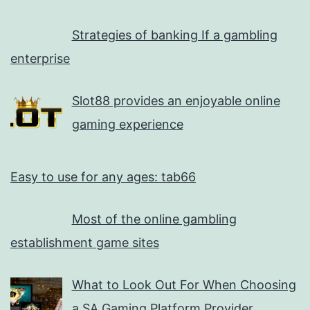
Strategies of banking If a gambling
enterprise
Slot88 provides an enjoyable online
gaming experience
Easy to use for any ages: tab66
Most of the online gambling
establishment game sites
What to Look Out For When Choosing
a SA Gaming Platform Provider