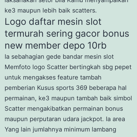
ke3 maupun lebih baik scatters.
Logo daftar mesin slot
termurah sering gacor bonus
new member depo 10rb
Ia sebahagian gede bandar mesin slot
Memfoto logo Scatter bertingkah sbg pepet
untuk mengakses feature tambah
pemberian Kusus sports 369 beberapa hal
permainan, ke3 maupun tambah baik simbol
Scatter mengakibatkan permainan bonus
maupun perputaran udara jackpot. Ia area
Yang lain jumlahnya minimum lambang