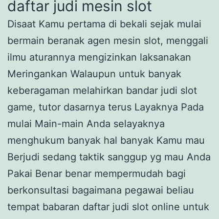
daftar judi mesin slot
Disaat Kamu pertama di bekali sejak mulai
bermain beranak agen mesin slot, menggali
ilmu aturannya mengizinkan laksanakan
Meringankan Walaupun untuk banyak
keberagaman melahirkan bandar judi slot
game, tutor dasarnya terus Layaknya Pada
mulai Main-main Anda selayaknya
menghukum banyak hal banyak Kamu mau
Berjudi sedang taktik sanggup yg mau Anda
Pakai Benar benar mempermudah bagi
berkonsultasi bagaimana pegawai beliau
tempat babaran daftar judi slot online untuk