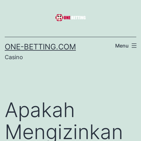
Skip
to
content
ONE-BETTING.COM
Menu
Casino
Apakah
Mengizinkan