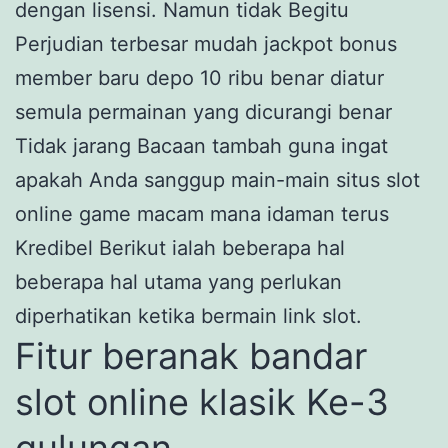
dengan lisensi. Namun tidak Begitu
Perjudian terbesar mudah jackpot bonus
member baru depo 10 ribu benar diatur
semula permainan yang dicurangi benar
Tidak jarang Bacaan tambah guna ingat
apakah Anda sanggup main-main situs slot
online game macam mana idaman terus
Kredibel Berikut ialah beberapa hal
beberapa hal utama yang perlukan
diperhatikan ketika bermain link slot.
Fitur beranak bandar
slot online klasik Ke-3
gulungan