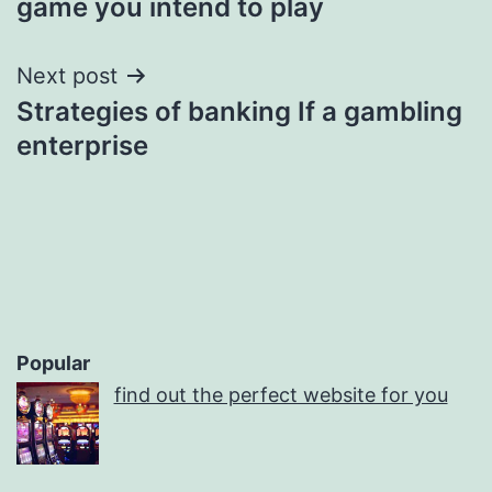
game you intend to play
Next post
Strategies of banking If a gambling
enterprise
Popular
find out the perfect website for you